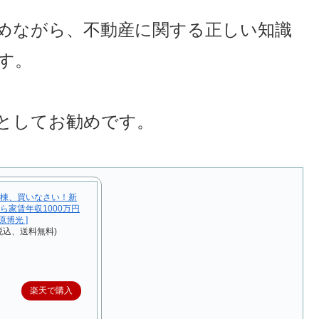
めながら、不動産に関する正しい知識
す。
としてお勧めです。
棟、買いなさい！新
から家賃年収1000万円
原博光 ]
税込、送料無料)
楽天で購入