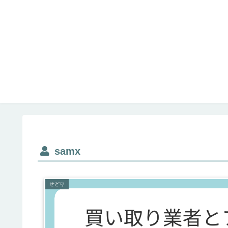
samx
せどり