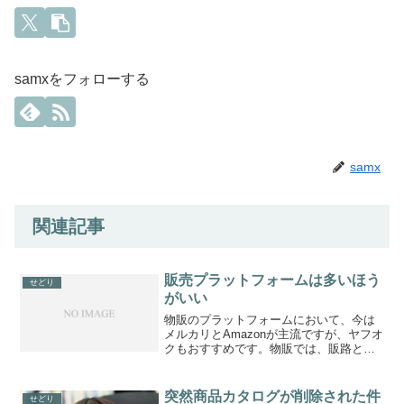
samxをフォローする
samx
関連記事
販売プラットフォームは多いほう
せどり
がいい
物販のプラットフォームにおいて、今は
メルカリとAmazonが主流ですが、ヤフオ
クもおすすめです。物販では、販路とし
て多様なサービスを利用登録しておくと
いい。これはヤフオクの落札後の画面で
す。 pic.twitter.com/z4wFAlxP...
突然商品カタログが削除された件
せどり