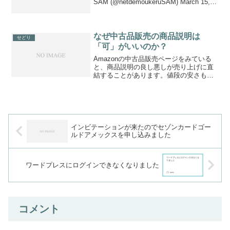
SAM (@netdemoukeruSAM) March 15,
2020 新型コロナウイルスの影響からデマ
が広がり、お店からトイレットロ...
なぜ中古品販売の商品説明は
せどり
「可」がいいのか？
Amazonの中古品販売ページをみている
と、商品説明の良し悪しが売り上げに直
結することがあります。値段の安さも重
要ですが、商品説明が大切です。特に中
古品の場合は、人によってとらえ方が異
なってしまうのでよく考えないといけま
せん。商品のコンディ...
インビテーションが来たのでセゾンカードゴー
ルドアメックスを申し込みました
ワードプレスにログインできなくなりました
コメント