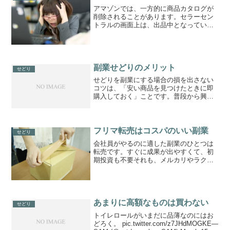
アマゾンでは、一方的に商品カタログが
削除されることがあります。セラーセン
トラルの画面上は、出品中となっている
のですが、商品名をクリックしても次の
ような画面になってしまいます。 何度確
認しても商品ページは見つかりません。
でも、確かに商品は出品...
副業せどりのメリット
せどり
せどりを副業にする場合の損を出さない
コツは、「安い商品を見つけたときに即
購入しておく」ことです。普段から興味
のある商品の値段を調べておき、価格の
相場観を得ておく必要はあります。これ
さえクリアすれば、堅く利益を出せる商
品を仕入れられます。専業...
フリマ転売はコスパのいい副業
せどり
会社員がやるのに適した副業のひとつは
転売です。すぐに成果が出やすくて、初
期投資も不要それも、メルカリやラク
マ・ヤフオクなどのプラットフォームを
使えば、ほとんど無料で副業がはじめら
れます。転売のために必要なものはネッ
ト回線とスマホやパソコンく...
あまりに高額なものは買わない
せどり
トイレロールがいまだに品薄なのにはお
どろく。 pic.twitter.com/z7JHdMOGKE—